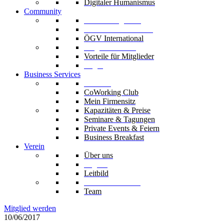
Digitaler Humanismus
Community
Unsere Mitglieder
Unsere Fachverbände
ÖGV International
Mitglied werden
Vorteile für Mitglieder
Login
Business Services
Die Säle
CoWorking Club
Mein Firmensitz
Kapazitäten & Preise
Seminare & Tagungen
Private Events & Feiern
Business Breakfast
Verein
Über uns
Organe
Leitbild
Codex & Statuten
Team
Mitglied werden
10/06/2017