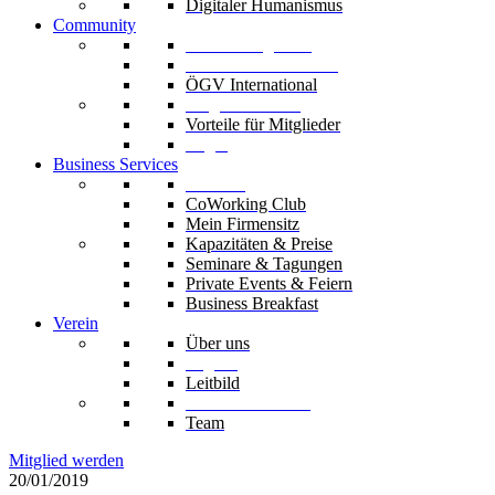
Digitaler Humanismus
Community
Unsere Mitglieder
Unsere Fachverbände
ÖGV International
Mitglied werden
Vorteile für Mitglieder
Login
Business Services
Die Säle
CoWorking Club
Mein Firmensitz
Kapazitäten & Preise
Seminare & Tagungen
Private Events & Feiern
Business Breakfast
Verein
Über uns
Organe
Leitbild
Codex & Statuten
Team
Mitglied werden
20/01/2019