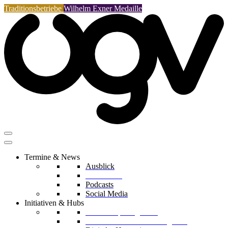
Traditionsbetriebe
Wilhelm Exner Medaille
Termine & News
Ausblick
Rückblicke
Podcasts
Social Media
Initiativen & Hubs
Mentorship Programm
Kreislaufwirtschafts-Delegation