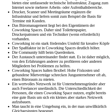
bieten eine umfassende technische Infrastruktur, Zugang zum
Internet sowie mehrere Arbeits- oder Aufenthaltsbereiche.
Drucker, Scanner und Meetingräume ergänzen die
Infrastruktur und liefern somit zum Beispiel die Basis für
Termine mit Kunden.
Das Büromanagement liegt bei den Eigentümern der
Coworking Spaces. Daher sind Toilettenpapier,
Druckerpatronen und ein Techniker (wenn erforderlich)
vorhanden.
Coworking ist ein stark förderndes Umfeld für kreative Köpfe
Der Spaßfaktor ist in Coworking Spaces deutlich höher.
Die Community hilft beim Querdenken.
Der Austausch untereinander findet statt. Es ist daher möglich,
von den Erfahrungen anderer zu profitieren oder anderen
Mitgliedern bei Problemen zu helfen.
Coworking Spaces halten flexibel: Hohe Fixkosten und
gebundene Mietverträge schrecken Jungunternehmer oft ab,
einen Büroraum zu mieten.
Ein wertvolles Netzwerk ist für Unternehmensgründer aber
auch Freelancer unerlässlich. Die Unterschiedlichkeit der
Personen, die einen Coworking Space nutzen, ergibt bereits
eine gute Basis um sich ein kleines aber starkes Netzwerk
aufzubauen.
Man taucht in eine Umgebung ein, in der man unwillkürlich
Gleichgesinnten begegnet.