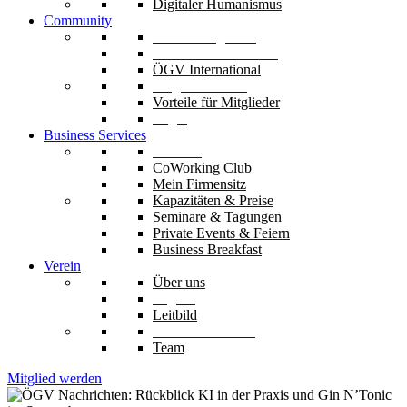
Digitaler Humanismus
Community
Unsere Mitglieder
Unsere Fachverbände
ÖGV International
Mitglied werden
Vorteile für Mitglieder
Login
Business Services
Die Säle
CoWorking Club
Mein Firmensitz
Kapazitäten & Preise
Seminare & Tagungen
Private Events & Feiern
Business Breakfast
Verein
Über uns
Organe
Leitbild
Codex & Statuten
Team
Mitglied werden