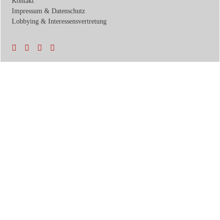
Kontakt
Impressum & Datenschutz
Lobbying & Interessensvertretung
Termine & News
Veranstaltungen
Soziale Netzwerke
Podcast
Newsletter
Zurück
Initiativen
Mentorship-Programm