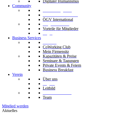
Digitaler Humanismus
Community
Unsere Mitglieder
Unsere Fachverbände
ÖGV International
Mitglied werden
Vorteile für Mitglieder
Login
Business Services
Die Säle
CoWorking Club
Mein Firmensitz
Kapazitäten & Preise
Seminare & Tagungen
Private Events & Feiern
Business Breakfast
Verein
Über uns
Organe
Leitbild
Codex & Statuten
Team
Mitglied werden
Aktuelles