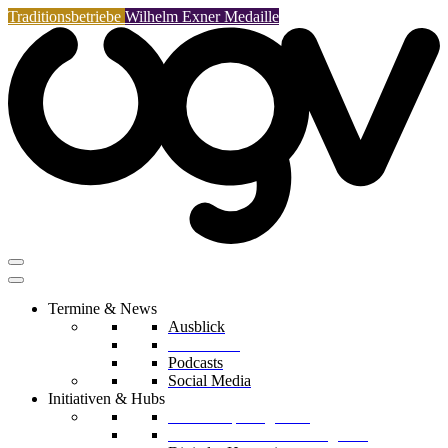
Traditionsbetriebe
Wilhelm Exner Medaille
Termine & News
Ausblick
Rückblicke
Podcasts
Social Media
Initiativen & Hubs
Mentorship Programm
Kreislaufwirtschafts-Delegation