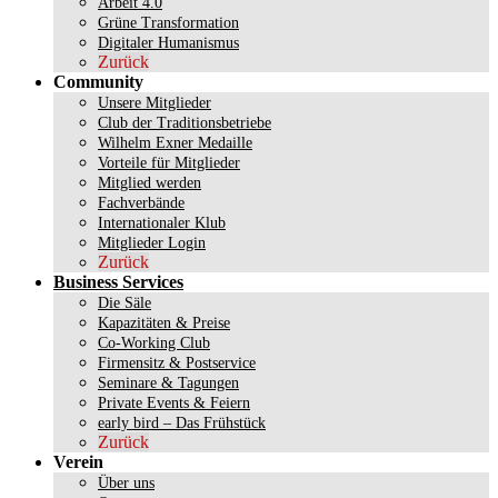
Arbeit 4.0
Grüne Transformation
Digitaler Humanismus
Zurück
Community
Unsere Mitglieder
Club der Traditionsbetriebe
Wilhelm Exner Medaille
Vorteile für Mitglieder
Mitglied werden
Fachverbände
Internationaler Klub
Mitglieder Login
Zurück
Business Services
Die Säle
Kapazitäten & Preise
Co-Working Club
Firmensitz & Postservice
Seminare & Tagungen
Private Events & Feiern
early bird – Das Frühstück
Zurück
Verein
Über uns