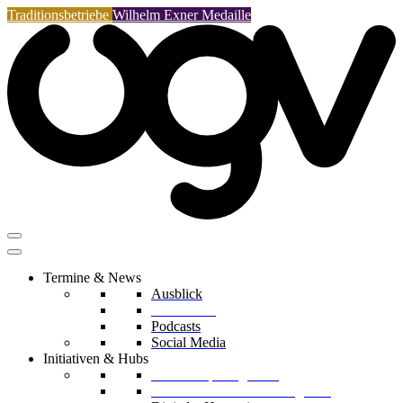
Traditionsbetriebe
Wilhelm Exner Medaille
Termine & News
Ausblick
Rückblicke
Podcasts
Social Media
Initiativen & Hubs
Mentorship Programm
Kreislaufwirtschafts-Delegation