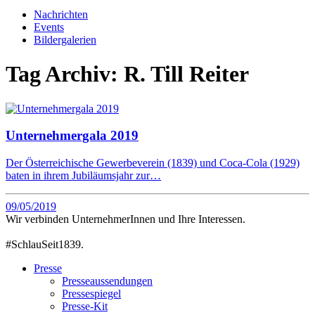
Nachrichten
Events
Bildergalerien
Tag Archiv:
R. Till Reiter
Unternehmergala 2019
Der Österreichische Gewerbeverein (1839) und Coca-Cola (1929)
baten in ihrem Jubiläumsjahr zur…
09/05/2019
Wir verbinden UnternehmerInnen und Ihre Interessen.
#SchlauSeit1839.
Presse
Presseaussendungen
Pressespiegel
Presse-Kit