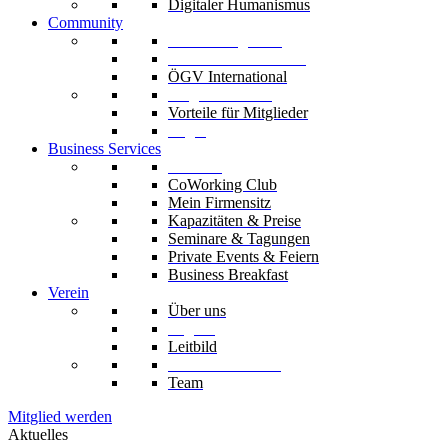
Digitaler Humanismus
Community
Unsere Mitglieder
Unsere Fachverbände
ÖGV International
Mitglied werden
Vorteile für Mitglieder
Login
Business Services
Die Säle
CoWorking Club
Mein Firmensitz
Kapazitäten & Preise
Seminare & Tagungen
Private Events & Feiern
Business Breakfast
Verein
Über uns
Organe
Leitbild
Codex & Statuten
Team
Mitglied werden
Aktuelles