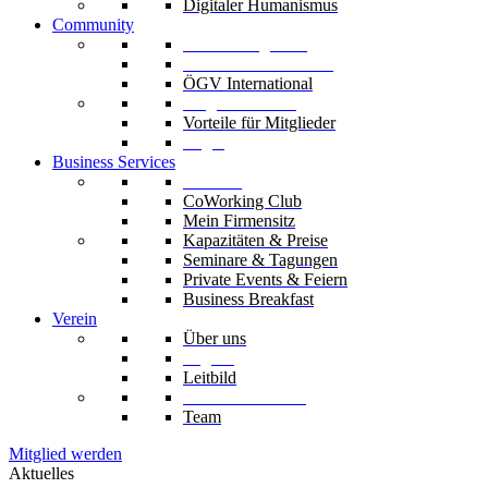
Digitaler Humanismus
Community
Unsere Mitglieder
Unsere Fachverbände
ÖGV International
Mitglied werden
Vorteile für Mitglieder
Login
Business Services
Die Säle
CoWorking Club
Mein Firmensitz
Kapazitäten & Preise
Seminare & Tagungen
Private Events & Feiern
Business Breakfast
Verein
Über uns
Organe
Leitbild
Codex & Statuten
Team
Mitglied werden
Aktuelles