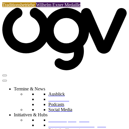
Traditionsbetriebe
Wilhelm Exner Medaille
Termine & News
Ausblick
Rückblicke
Podcasts
Social Media
Initiativen & Hubs
Mentorship Programm
Kreislaufwirtschafts-Delegation