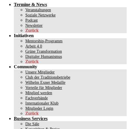
Termine & News
Veranstaltungen
Soziale Netzwerke
Podcast
Newsletter
Zurück
Initiativen
Mentorship-Programm
Arbeit 4.0
Grüne Transformation
Digitaler Humanismus
Zurück
Community
Unsere Mitglieder
Club der Traditionsbetriebe
Wilhelm Exner Medaille
Vorteile für Mitglieder
Mitglied werden
Fachverbände
Internationaler Klub
Mitglieder Login
Zurück
Business Services
Die Säle