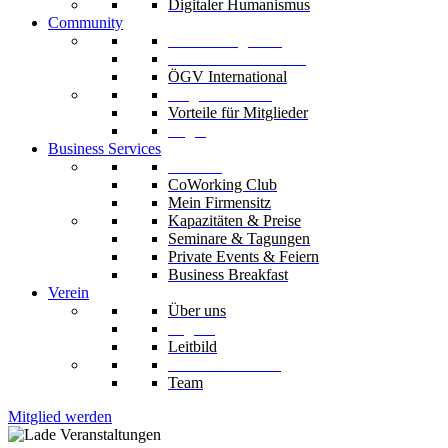
Digitaler Humanismus
Community
Unsere Mitglieder
Unsere Fachverbände
ÖGV International
Mitglied werden
Vorteile für Mitglieder
Login
Business Services
Die Säle
CoWorking Club
Mein Firmensitz
Kapazitäten & Preise
Seminare & Tagungen
Private Events & Feiern
Business Breakfast
Verein
Über uns
Organe
Leitbild
Codex & Statuten
Team
Mitglied werden