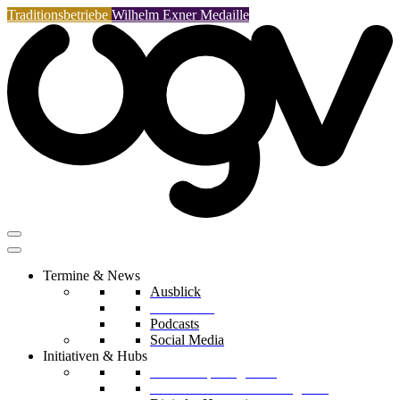
Traditionsbetriebe
Wilhelm Exner Medaille
Termine & News
Ausblick
Rückblicke
Podcasts
Social Media
Initiativen & Hubs
Mentorship Programm
Kreislaufwirtschafts-Delegation