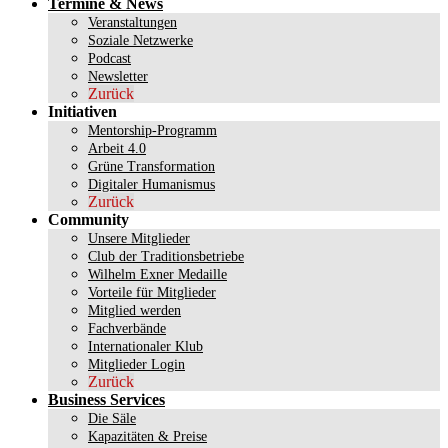
Termine & News
Veranstaltungen
Soziale Netzwerke
Podcast
Newsletter
Zurück
Initiativen
Mentorship-Programm
Arbeit 4.0
Grüne Transformation
Digitaler Humanismus
Zurück
Community
Unsere Mitglieder
Club der Traditionsbetriebe
Wilhelm Exner Medaille
Vorteile für Mitglieder
Mitglied werden
Fachverbände
Internationaler Klub
Mitglieder Login
Zurück
Business Services
Die Säle
Kapazitäten & Preise