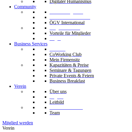
Digitaler Humanismus
Community
Unsere Mitglieder
Unsere Fachverbände
ÖGV International
Mitglied werden
Vorteile für Mitglieder
Login
Business Services
Die Säle
CoWorking Club
Mein Firmensitz
Kapazitäten & Preise
Seminare & Tagungen
Private Events & Feiern
Business Breakfast
Verein
Über uns
Organe
Leitbild
Codex & Statuten
Team
Mitglied werden
Verein