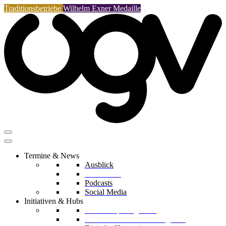
Traditionsbetriebe
Wilhelm Exner Medaille
Termine & News
Ausblick
Rückblicke
Podcasts
Social Media
Initiativen & Hubs
Mentorship Programm
Kreislaufwirtschafts-Delegation