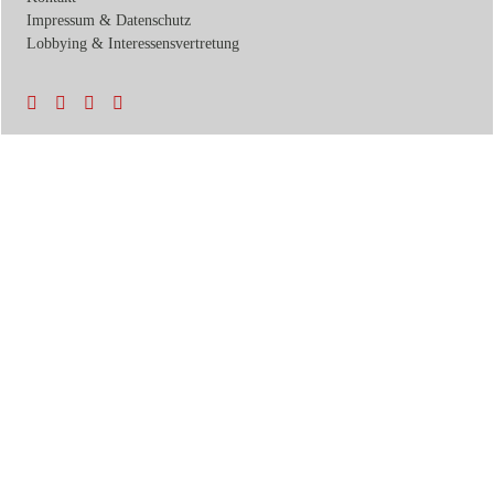
Impressum & Datenschutz
Lobbying & Interessensvertretung
Termine & News
Veranstaltungen
Soziale Netzwerke
Podcast
Newsletter
Zurück
Initiativen
Mentorship-Programm