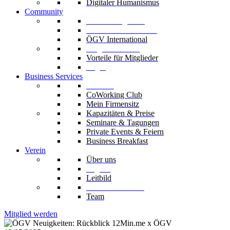
Digitaler Humanismus
Community
Unsere Mitglieder
Unsere Fachverbände
ÖGV International
Mitglied werden
Vorteile für Mitglieder
Login
Business Services
Die Säle
CoWorking Club
Mein Firmensitz
Kapazitäten & Preise
Seminare & Tagungen
Private Events & Feiern
Business Breakfast
Verein
Über uns
Organe
Leitbild
Codex & Statuten
Team
Mitglied werden