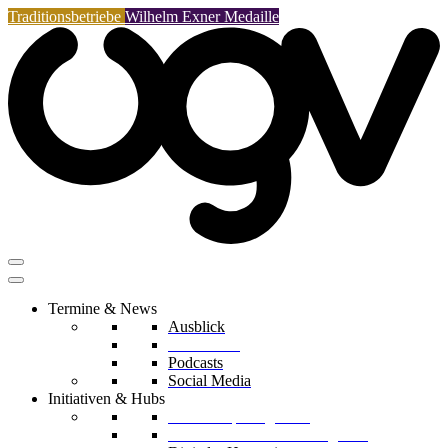
Traditionsbetriebe
Wilhelm Exner Medaille
Termine & News
Ausblick
Rückblicke
Podcasts
Social Media
Initiativen & Hubs
Mentorship Programm
Kreislaufwirtschafts-Delegation