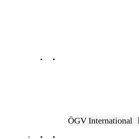
von der
Projektagentur Zweihochzwei Podcas
Unsere Fachverbänd
ZURÜCK
ÖGV International