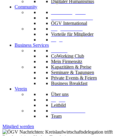
Digitaler Humanismus
Community
Unsere Mitglieder
Unsere Fachverbände
ÖGV International
Mitglied werden
Vorteile für Mitglieder
Login
Business Services
Die Säle
CoWorking Club
Mein Firmensitz
Kapazitäten & Preise
Seminare & Tagungen
Private Events & Feiern
Business Breakfast
Verein
Über uns
Organe
Leitbild
Codex & Statuten
Team
Mitglied werden