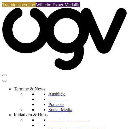
Traditionsbetriebe
Wilhelm Exner Medaille
Termine & News
Ausblick
Rückblicke
Podcasts
Social Media
Initiativen & Hubs
Mentorship Programm
Kreislaufwirtschafts-Delegation