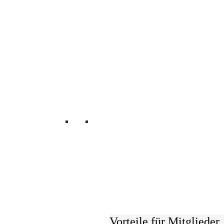
Mitglied werden
Wir verbinden
UnternehmerInnen und
Vorteile für Mitglieder