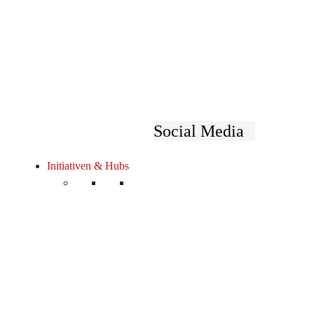
Mehr über die Trainerin Mag.a Monika Herbs
www.MonikaHerbstrith-Lappe.com
&
www.Mögl
Social Media
ANMELDEN
Initiativen & Hubs
Bitte um Registrierung:
https://zoom.us/webin
Teilnahme: Kostenlos, der persönliche Workshop 
kostenpflichtig sein, für Forums-Frauen kostenlos
Pic via FuckUp Nights Global