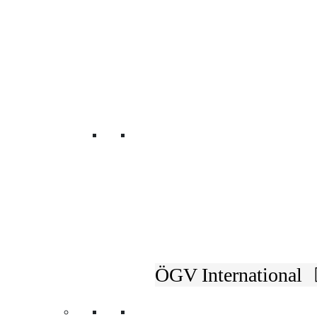
Unsere Fachverbänd
ÖGV International
Wir verbinden
UnternehmerInnen und