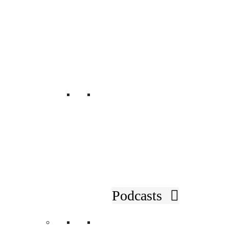
PRÄSIDIUM &
VERWALTUNGSRÄTE
LEITBILD
CODEX & STATUTEN
TEAM IM ÖGV
Rückblicke
KONTAKT
SUCHE
LOBBYING &
INTERESSENSVERTRETUNG
IMPRESSUM & DATENSCHUTZ
Podcasts