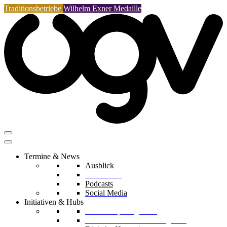
Traditionsbetriebe
Wilhelm Exner Medaille
Termine & News
Ausblick
Rückblicke
Podcasts
Social Media
Initiativen & Hubs
Mentorship Programm
Kreislaufwirtschafts-Delegation