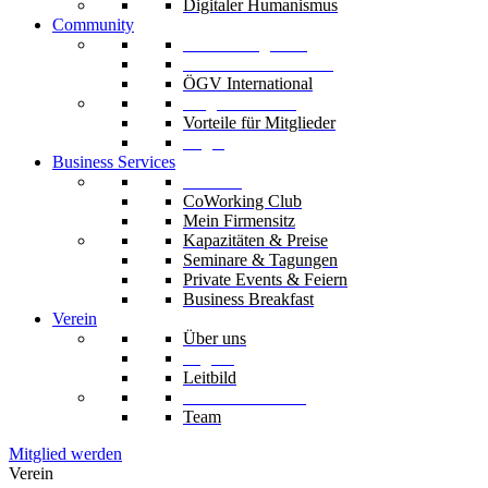
Digitaler Humanismus
Community
Unsere Mitglieder
Unsere Fachverbände
ÖGV International
Mitglied werden
Vorteile für Mitglieder
Login
Business Services
Die Säle
CoWorking Club
Mein Firmensitz
Kapazitäten & Preise
Seminare & Tagungen
Private Events & Feiern
Business Breakfast
Verein
Über uns
Organe
Leitbild
Codex & Statuten
Team
Mitglied werden
Verein