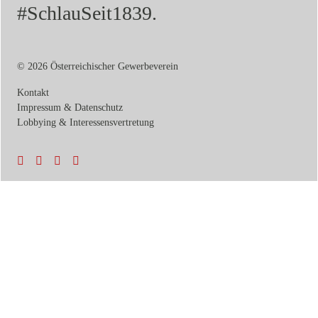
#SchlauSeit1839.
© 2026 Österreichischer Gewerbeverein
Kontakt
Impressum & Datenschutz
Lobbying & Interessensvertretung
Termine & News
Veranstaltungen
Soziale Netzwerke