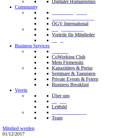
Digitaler Humanismus
Community
Unsere Mitglieder
Unsere Fachverbände
ÖGV International
Mitglied werden
Vorteile für Mitglieder
Login
Business Services
Die Säle
CoWorking Club
Mein Firmensitz
Kapazitäten & Preise
Seminare & Tagungen
Private Events & Feiern
Business Breakfast
Verein
Über uns
Organe
Leitbild
Codex & Statuten
Team
Mitglied werden
01/12/2017