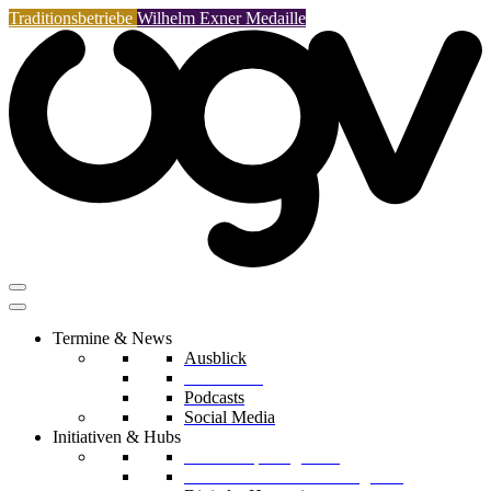
Traditionsbetriebe
Wilhelm Exner Medaille
Termine & News
Ausblick
Rückblicke
Podcasts
Social Media
Initiativen & Hubs
Mentorship Programm
Kreislaufwirtschafts-Delegation