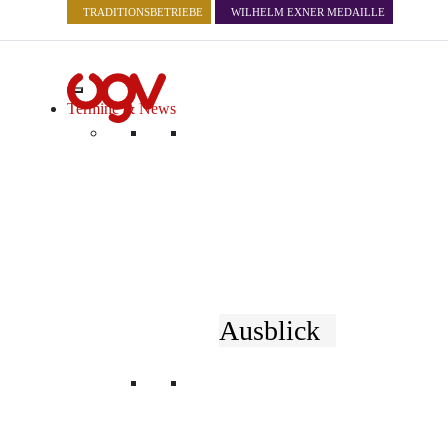
TRADITIONSBETRIEBE
WILHELM EXNER MEDAILLE
Termine & News
« Alle Veranstaltungen
Diese Veranstaltung hat bereits stattgefunden.
Business Breakfast | Konfli
Ausblick
22.05.2025 | 9:00
bis
10:30
«
WWW – Wissen, Wirtschaft, Wein
ESG Reporting für KMUs | Gin N´Tonic
»
Wir laden Sie herzlich zu unserem nächsten Business Breakfast ein, b