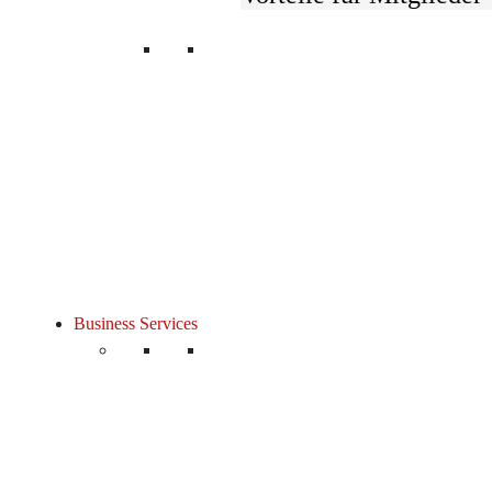
Wir verbinden
UnternehmerInnen und
Ihre Interessen.
Login
#SchlauSeit1839.
Business Services
© 2026 Österreichischer Gewerbeverein
Kontakt
Impressum & Datenschutz
Lobbying & Interesse