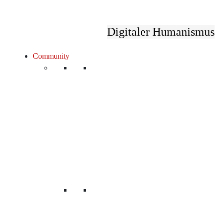
Digitaler Humanismus
«
WWW – Wissen, Wirtschaft, Wein
ESG Reporting für KMUs | Gin N´Tonic
»
Community
Unsere Mitglieder