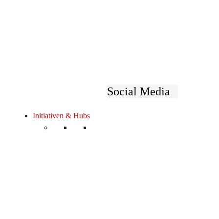
Details
Datum:
22.05.2025
Zeit:
9:00 bis 10:30
Social Media
Veranstalter
Initiativen & Hubs
Österreichischer Gewerbeverein
Telefon:
+43 1 587 3 633
E-Mail:
office@gewerbeverein.at
Ort