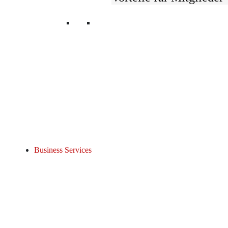
Wir verbinden
UnternehmerInnen und
Ihre Interessen.
#SchlauSeit1839.
© 2026 Österreichischer Gewerbeverein
Login
Kontakt
Impressum & Datenschutz
Lobbying & Interesse
Business Services
Termine & News