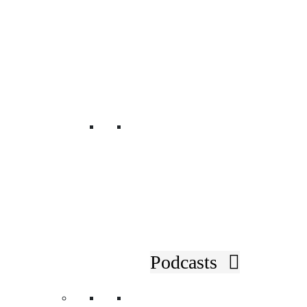
PRÄSIDIUM &
VERWALTUNGSRÄTE
LEITBILD
CODEX & STATUTEN
TEAM IM ÖGV
Rückblicke
KONTAKT
SUCHE
LOBBYING &
INTERESSENSVERTRETUNG
IMPRESSUM & DATENSCHUTZ
Podcasts