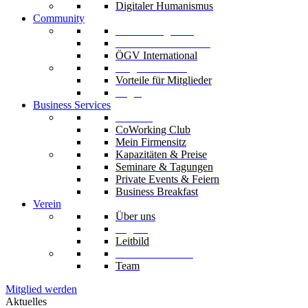
Digitaler Humanismus
Community
Unsere Mitglieder
Unsere Fachverbände
ÖGV International
Mitglied werden
Vorteile für Mitglieder
Login
Business Services
Die Säle
CoWorking Club
Mein Firmensitz
Kapazitäten & Preise
Seminare & Tagungen
Private Events & Feiern
Business Breakfast
Verein
Über uns
Organe
Leitbild
Codex & Statuten
Team
Mitglied werden
Aktuelles