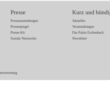
Presse
Kurz und bündi
Presseaussendungen
Aktuelles
Pressespiegel
Veranstaltungen
Presse-Kit
Das Palais Eschenbach
Soziale Netzwerke
Newsletter
nsvertretung