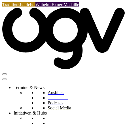
Traditionsbetriebe
Wilhelm Exner Medaille
Termine & News
Ausblick
Rückblicke
Podcasts
Social Media
Initiativen & Hubs
Mentorship Programm
Kreislaufwirtschafts-Delegation