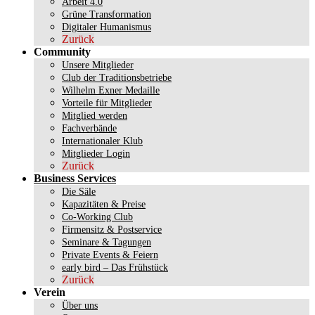
Arbeit 4.0
Grüne Transformation
Digitaler Humanismus
Zurück
Community
Unsere Mitglieder
Club der Traditionsbetriebe
Wilhelm Exner Medaille
Vorteile für Mitglieder
Mitglied werden
Fachverbände
Internationaler Klub
Mitglieder Login
Zurück
Business Services
Die Säle
Kapazitäten & Preise
Co-Working Club
Firmensitz & Postservice
Seminare & Tagungen
Private Events & Feiern
early bird – Das Frühstück
Zurück
Verein
Über uns