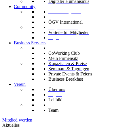
Digitaler Humanismus
Community
Unsere Mitglieder
Unsere Fachverbände
ÖGV International
Mitglied werden
Vorteile für Mitglieder
Login
Business Services
Die Säle
CoWorking Club
Mein Firmensitz
Kapazitäten & Preise
Seminare & Tagungen
Private Events & Feiern
Business Breakfast
Verein
Über uns
Organe
Leitbild
Codex & Statuten
Team
Mitglied werden
Aktuelles