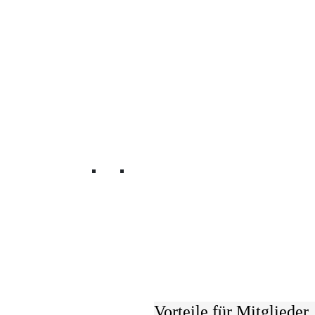
Mitglied werden
Wir verbinden
UnternehmerInnen und
Ihre Interessen.
Vorteile für Mitglieder