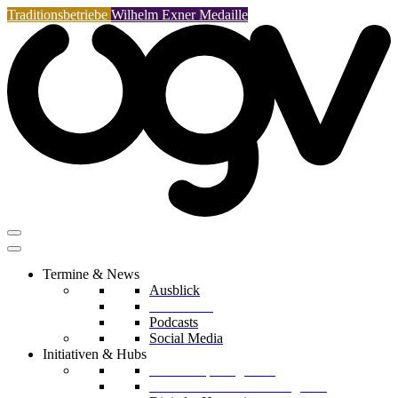
Traditionsbetriebe
Wilhelm Exner Medaille
Termine & News
Ausblick
Rückblicke
Podcasts
Social Media
Initiativen & Hubs
Mentorship Programm
Kreislaufwirtschafts-Delegation