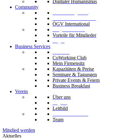
Digitaler Humanismus
Community
Unsere Mitglieder
Unsere Fachverbände
ÖGV International
Mitglied werden
Vorteile für Mitglieder
Login
Business Services
Die Säle
CoWorking Club
Mein Firmensitz
Kapazitäten & Preise
Seminare & Tagungen
Private Events & Feiern
Business Breakfast
Verein
Über uns
Organe
Leitbild
Codex & Statuten
Team
Mitglied werden
Aktuelles